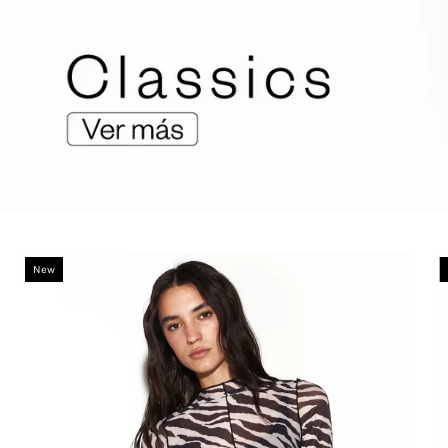
zebra-trim-top-urban-rock-1
New